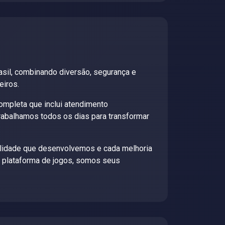
asil, combinando diversão, segurança e
eiros.
ompleta que inclui atendimento
trabalhamos todos os dias para transformar
alidade que desenvolvemos e cada melhoria
 plataforma de jogos, somos seus