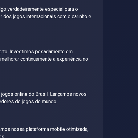
algo verdadeiramente especial para o
 dos jogos internacionais com o carinho e
erto. Investimos pesadamente em
 melhorar continuamente a experiência no
 jogos online do Brasil. Lançamos novos
edores de jogos do mundo.
amos nossa plataforma mobile otimizada,
os.