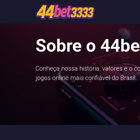
Sobre o 44b
Conheça nossa história, valores e o 
jogos online mais confiável do Brasil.