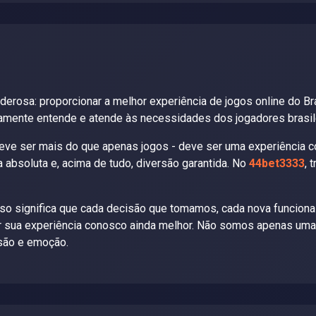
erosa: proporcionar a melhor experiência de jogos online do Br
amente entende e atende às necessidades dos jogadores brasil
deve ser mais do que apenas jogos - deve ser uma experiência c
 absoluta e, acima de tudo, diversão garantida. No
44bet3333
, 
sso significa que cada decisão que tomamos, cada nova funcion
r sua experiência conosco ainda melhor. Não somos apenas uma
são e emoção.