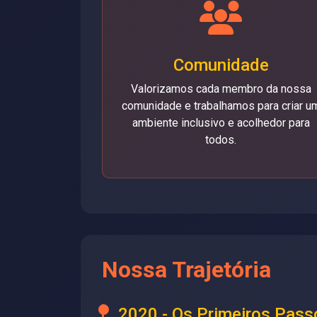
Comunidade
Valorizamos cada membro da nossa
comunidade e trabalhamos para criar u
ambiente inclusivo e acolhedor para
todos.
Nossa Trajetória
2020 - Os Primeiros Pass