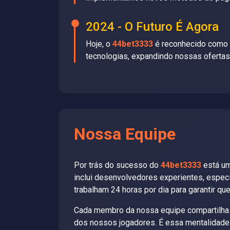
2024 - O Futuro É Agora
Hoje, o
44bet3333
é reconhecido como l
tecnologias, expandindo nossas ofertas 
Nossa Equipe
Por trás do sucesso do
44bet3333
está um
inclui desenvolvedores experientes, especi
trabalham 24 horas por dia para garantir qu
Cada membro da nossa equipe compartilha 
dos nossos jogadores. É essa mentalidade 