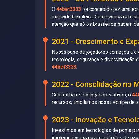
O
44bet3333
foi concebido por uma equi
mercado brasileiro. Começamos com uma 
atenção que só os brasileiros sabem dar
2021 - Crescimento e Ex
Nossa base de jogadores começou a cr
tecnologia, segurança e diversificação
44bet3333
.
2022 - Consolidação no 
Com milhares de jogadores ativos, o
44
recursos, ampliamos nossa equipe de 
2023 - Inovação e Tecnol
Investimos em tecnologias de ponta par
implementamos novos métodos de pagam