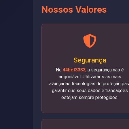
Nossos Valores
Segurança
No
44bet3333
, a segurança não é
negociável. Utilizamos as mais
avançadas tecnologias de proteção par
garantir que seus dados e transações
estejam sempre protegidos.