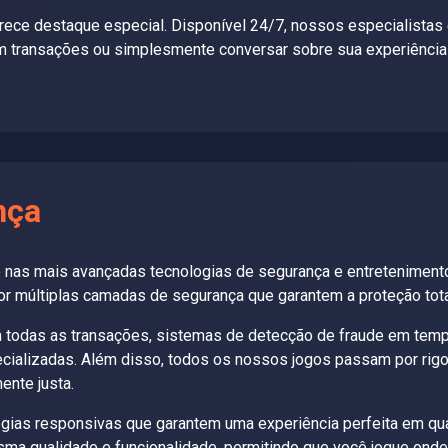
rece destaque especial. Disponível 24/7, nossos especialistas 
com transações ou simplesmente conversar sobre sua experiênci
nça
 nas mais avançadas tecnologias de segurança e entretenimento.
por múltiplas camadas de segurança que garantem a proteção to
 em todas as transações, sistemas de detecção de fraude em tem
ializadas. Além disso, todos os nossos jogos passam por rigor
ente justa.
ias responsivas que garantem uma experiência perfeita em qual
ma qualidade e funcionalidade, permitindo que você jogue onde