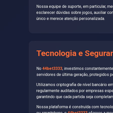
Nossa equipe de suporte, em particular, me
esclarecer dúvidas sobre jogos, auxiliar 
único e merece atenção personalizada.
Tecnologia e Segura
No
44bet3333
, investimos constantemente
servidores de última geração, protegidos 
Utilizamos criptografia de nível bancário
regularmente auditados por empresas espec
garantindo que cada partida seja completam
Nossa plataforma é construída com tecnolog
ou smartphone, o
44bet3333
oferece a mes